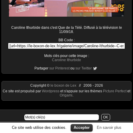
Caroline Ithurbide dans c'est Que de la Télé. Diffusé à la télévision le
11/09/18.
BB Code :
Mots clés pour cette image :
Caroline Ithurbide
Partager
sur Pinterest
ou
sur Twitter
Copyright ©
le boxon de Lex
// 2006 - 2026
Ce site est propulsé par
Wordpress
et s'appuie sur les thèmes
Picture Perfect
et
Origami
.
Ce site web utilise des cookies.
Accepter
En savoir plus