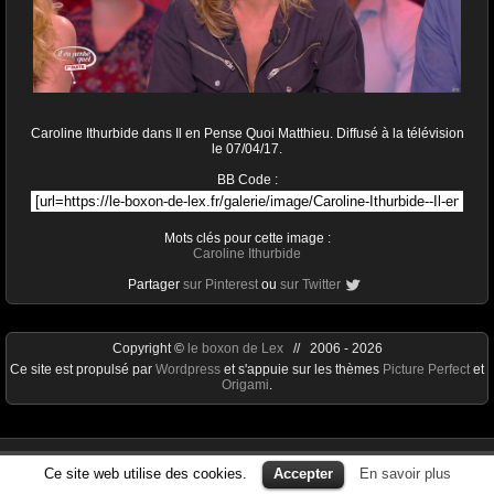
Caroline Ithurbide dans Il en Pense Quoi Matthieu. Diffusé à la télévision
le 07/04/17.
BB Code :
Mots clés pour cette image :
Caroline Ithurbide
Partager
sur Pinterest
ou
sur Twitter
Copyright ©
le boxon de Lex
// 2006 - 2026
Ce site est propulsé par
Wordpress
et s'appuie sur les thèmes
Picture Perfect
et
Origami
.
Ce site web utilise des cookies.
Accepter
En savoir plus