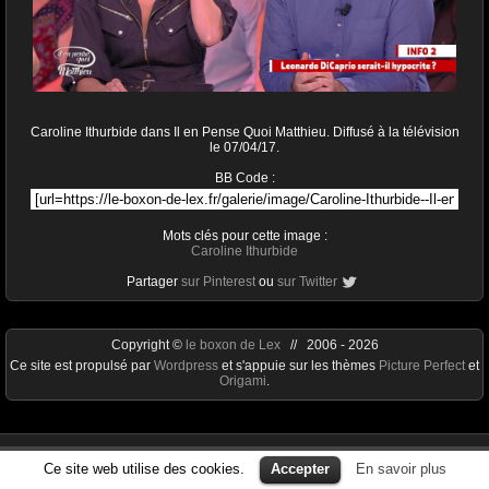
Caroline Ithurbide dans Il en Pense Quoi Matthieu. Diffusé à la télévision
le 07/04/17.
BB Code :
Mots clés pour cette image :
Caroline Ithurbide
Partager
sur Pinterest
ou
sur Twitter
Copyright ©
le boxon de Lex
// 2006 - 2026
Ce site est propulsé par
Wordpress
et s'appuie sur les thèmes
Picture Perfect
et
Origami
.
Ce site web utilise des cookies.
Accepter
En savoir plus