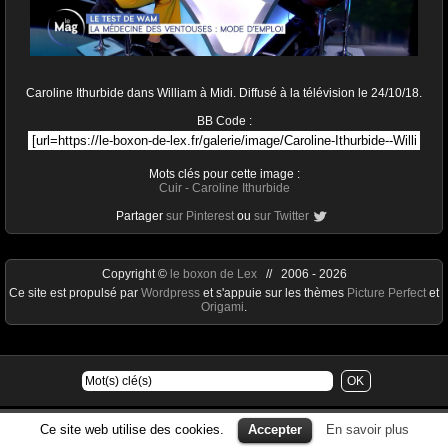
Caroline Ithurbide dans William à Midi. Diffusé à la télévision le 24/10/18.
BB Code :
Mots clés pour cette image :
Cuir
-
Caroline Ithurbide
Partager
sur Pinterest
ou
sur Twitter
Copyright ©
le boxon de Lex
// 2006 - 2026
Ce site est propulsé par
Wordpress
et s'appuie sur les thèmes
Picture Perfect
et
Origami
.
Ce site web utilise des cookies.
Accepter
En savoir plus