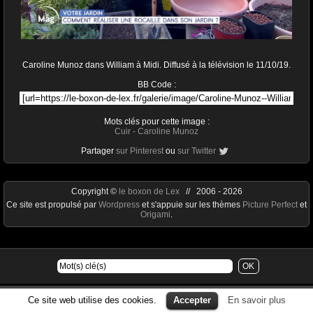
Caroline Munoz dans William à Midi. Diffusé à la télévision le 11/10/19.
BB Code :
Mots clés pour cette image :
Cuir
-
Caroline Munoz
Partager
sur Pinterest
ou
sur Twitter
Copyright ©
le boxon de Lex
// 2006 - 2026
Ce site est propulsé par
Wordpress
et s'appuie sur les thèmes
Picture Perfect
et
Origami
.
Ce site web utilise des cookies.
Accepter
En savoir plus