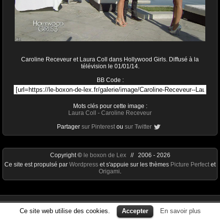
Caroline Receveur et Laura Coll dans Hollywood Girls. Diffusé à la
télévision le 01/01/14.
BB Code :
Mots clés pour cette image :
Laura Coll
-
Caroline Receveur
Partager
sur Pinterest
ou
sur Twitter
Copyright ©
le boxon de Lex
// 2006 - 2026
Ce site est propulsé par
Wordpress
et s'appuie sur les thèmes
Picture Perfect
et
Origami
.
Ce site web utilise des cookies.
Accepter
En savoir plus