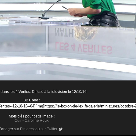
ans les 4 Vérités. Diffusé à la télévision le 12/10/16.
BB Code :
Mots clés pour cette image :
Cuir
-
Caroline Roux
Partager
sur Pinterest
ou
sur Twitter