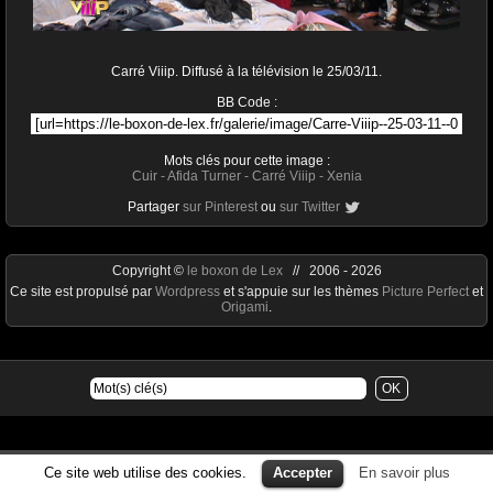
Carré Viiip. Diffusé à la télévision le 25/03/11.
BB Code :
Mots clés pour cette image :
Cuir
-
Afida Turner
-
Carré Viiip
-
Xenia
Partager
sur Pinterest
ou
sur Twitter
Copyright ©
le boxon de Lex
// 2006 - 2026
Ce site est propulsé par
Wordpress
et s'appuie sur les thèmes
Picture Perfect
et
Origami
.
Ce site web utilise des cookies.
Accepter
En savoir plus