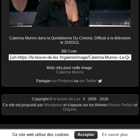
Caterina Murino dans la Quotidienne Du Cinema. Diffusé à la télévision
le 25/03/11.
BB Code :
Mots clés pour cette image :
Caterina Murino
Partager
sur Pinterest
ou
sur Twitter
Copyright ©
le boxon de Lex
// 2006 - 2026
Ce site est propulsé par
Wordpress
et s'appuie sur les thèmes
Picture Perfect
et
Origami
.
Ce site web utilise des cookies.
Accepter
En savoir plus