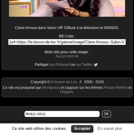
Claire Arnoux dans Salon VIP. Diffusé à la télévision le 08/09/20.
BB Code :
Mots clés pour cette image :
Aucun mot clé
Partager
sur Pinterest
ou
sur Twitter
Copyright ©
le boxon de Lex
// 2006 - 2026
Ce site est propulsé par
Wordpress
et s'appuie sur les thèmes
Picture Perfect
et
Origami
.
Ce site web utilise des cookies.
Accepter
En savoir plus