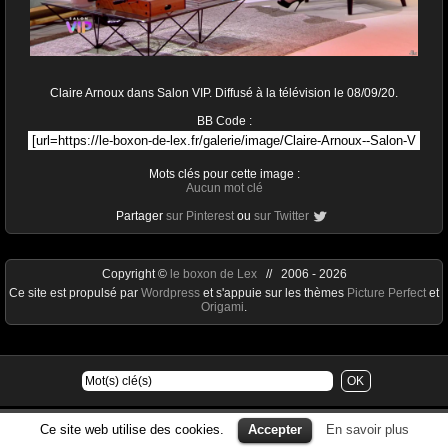
Claire Arnoux dans Salon VIP. Diffusé à la télévision le 08/09/20.
BB Code :
Mots clés pour cette image :
Aucun mot clé
Partager
sur Pinterest
ou
sur Twitter
Copyright ©
le boxon de Lex
// 2006 - 2026
Ce site est propulsé par
Wordpress
et s'appuie sur les thèmes
Picture Perfect
et
Origami
.
Ce site web utilise des cookies.
Accepter
En savoir plus