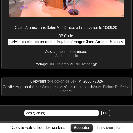
Claire Arnoux dans Salon VIP. Diffusé à la télévision le 10/09/20.
BB Code :
Mots clés pour cette image :
Aucun mot clé
Partager
sur Pinterest
ou
sur Twitter
Copyright ©
le boxon de Lex
// 2006 - 2026
Ce site est propulsé par
Wordpress
et s'appuie sur les thèmes
Picture Perfect
et
Origami
.
Ce site web utilise des cookies.
Accepter
En savoir plus