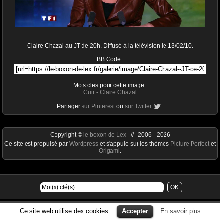
Claire Chazal au JT de 20h. Diffusé à la télévision le 13/02/10.
BB Code :
Mots clés pour cette image :
Cuir
-
Claire Chazal
Partager
sur Pinterest
ou
sur Twitter
Copyright ©
le boxon de Lex
// 2006 - 2026
Ce site est propulsé par
Wordpress
et s'appuie sur les thèmes
Picture Perfect
et
Origami
.
Ce site web utilise des cookies.
Accepter
En savoir plus