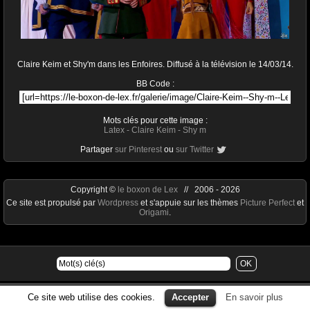
Claire Keim et Shy'm dans les Enfoires. Diffusé à la télévision le 14/03/14.
BB Code :
Mots clés pour cette image :
Latex
-
Claire Keim
-
Shy m
Partager
sur Pinterest
ou
sur Twitter
Copyright ©
le boxon de Lex
// 2006 - 2026
Ce site est propulsé par
Wordpress
et s'appuie sur les thèmes
Picture Perfect
et
Origami
.
Ce site web utilise des cookies.
Accepter
En savoir plus