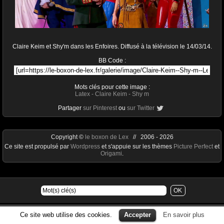
Claire Keim et Shy'm dans les Enfoires. Diffusé à la télévision le 14/03/14.
BB Code :
Mots clés pour cette image :
Latex
-
Claire Keim
-
Shy m
Partager
sur Pinterest
ou
sur Twitter
Copyright ©
le boxon de Lex
// 2006 - 2026
Ce site est propulsé par
Wordpress
et s'appuie sur les thèmes
Picture Perfect
et
Origami
.
Ce site web utilise des cookies.
Accepter
En savoir plus