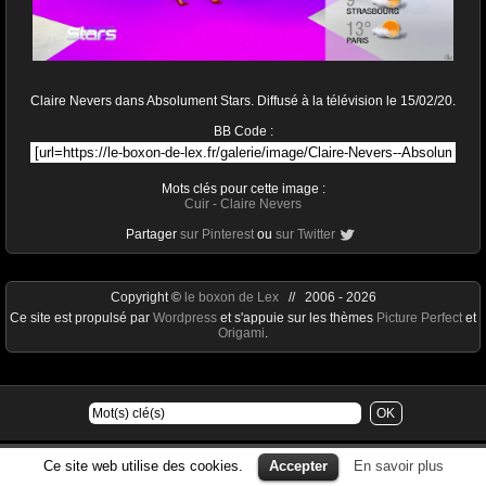
Claire Nevers dans Absolument Stars. Diffusé à la télévision le 15/02/20.
BB Code :
Mots clés pour cette image :
Cuir
-
Claire Nevers
Partager
sur Pinterest
ou
sur Twitter
Copyright ©
le boxon de Lex
// 2006 - 2026
Ce site est propulsé par
Wordpress
et s'appuie sur les thèmes
Picture Perfect
et
Origami
.
Ce site web utilise des cookies.
Accepter
En savoir plus