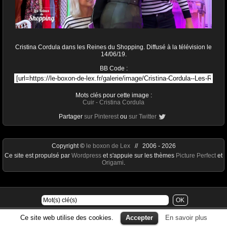
Cristina Cordula dans les Reines du Shopping. Diffusé à la télévision le
14/06/19.
BB Code :
Mots clés pour cette image :
Cuir
-
Cristina Cordula
Partager
sur Pinterest
ou
sur Twitter
Copyright ©
le boxon de Lex
// 2006 - 2026
Ce site est propulsé par
Wordpress
et s'appuie sur les thèmes
Picture Perfect
et
Origami
.
Ce site web utilise des cookies.
Accepter
En savoir plus