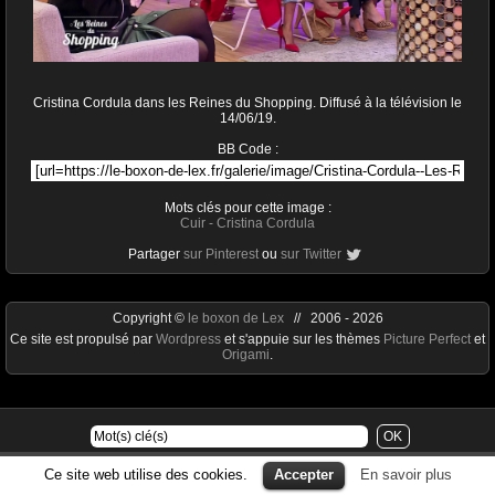
Cristina Cordula dans les Reines du Shopping. Diffusé à la télévision le
14/06/19.
BB Code :
Mots clés pour cette image :
Cuir
-
Cristina Cordula
Partager
sur Pinterest
ou
sur Twitter
Copyright ©
le boxon de Lex
// 2006 - 2026
Ce site est propulsé par
Wordpress
et s'appuie sur les thèmes
Picture Perfect
et
Origami
.
Ce site web utilise des cookies.
Accepter
En savoir plus