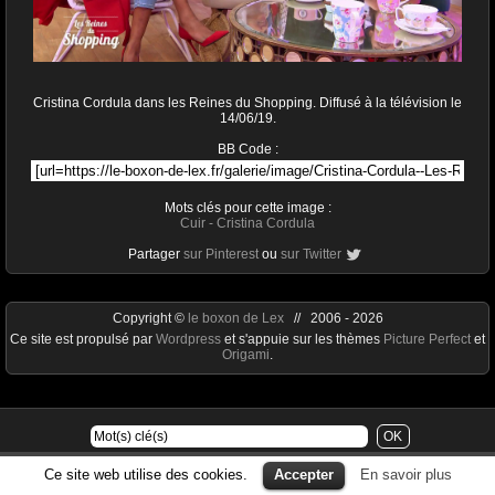
Cristina Cordula dans les Reines du Shopping. Diffusé à la télévision le
14/06/19.
BB Code :
Mots clés pour cette image :
Cuir
-
Cristina Cordula
Partager
sur Pinterest
ou
sur Twitter
Copyright ©
le boxon de Lex
// 2006 - 2026
Ce site est propulsé par
Wordpress
et s'appuie sur les thèmes
Picture Perfect
et
Origami
.
Ce site web utilise des cookies.
Accepter
En savoir plus