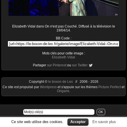
Elizabeth Vidal dans On n'est pas Couché. Diffusé à la télévision le
19/04/14.
BB Code :
Mots clés pour cette image :
Elizabeth Vidal
Partager
sur Pinterest
ou
sur Twitter
Copyright ©
le boxon de Lex
// 2006 - 2026
Ce site est propulsé par
Wordpress
et s'appuie sur les thèmes
Picture Perfect
et
Origami
.
Ce site web utilise des cookies.
Accepter
En savoir plus