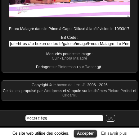
Enora Malagré dans le Prime à Capu. Diffusé à la télévision le 10/03/17.
BB Code :
Mots clés pour cette image :
Cuir
-
Enora Malagré
Partager
sur Pinterest
ou
sur Twitter
Copyright ©
le boxon de Lex
// 2006 - 2026
Ce site est propulsé par
Wordpress
et s'appuie sur les thèmes
Picture Perfect
et
Origami
.
Ce site web utilise des cookies.
Accepter
En savoir plus