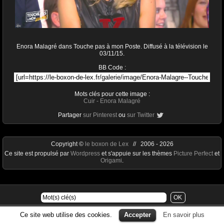
Enora Malagré dans Touche pas à mon Poste. Diffusé à la télévision le
03/11/15.
BB Code :
Mots clés pour cette image :
Cuir
-
Enora Malagré
Partager
sur Pinterest
ou
sur Twitter
Copyright ©
le boxon de Lex
// 2006 - 2026
Ce site est propulsé par
Wordpress
et s'appuie sur les thèmes
Picture Perfect
et
Origami
.
Ce site web utilise des cookies.
Accepter
En savoir plus