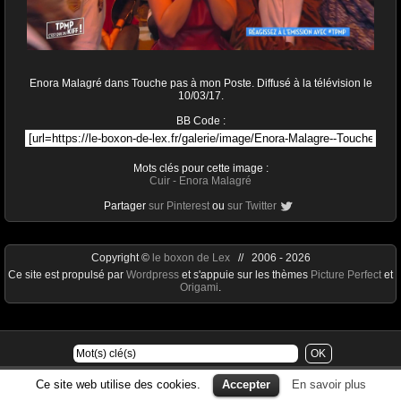
Enora Malagré dans Touche pas à mon Poste. Diffusé à la télévision le
10/03/17.
BB Code :
Mots clés pour cette image :
Cuir
-
Enora Malagré
Partager
sur Pinterest
ou
sur Twitter
Copyright ©
le boxon de Lex
// 2006 - 2026
Ce site est propulsé par
Wordpress
et s'appuie sur les thèmes
Picture Perfect
et
Origami
.
Ce site web utilise des cookies.
Accepter
En savoir plus