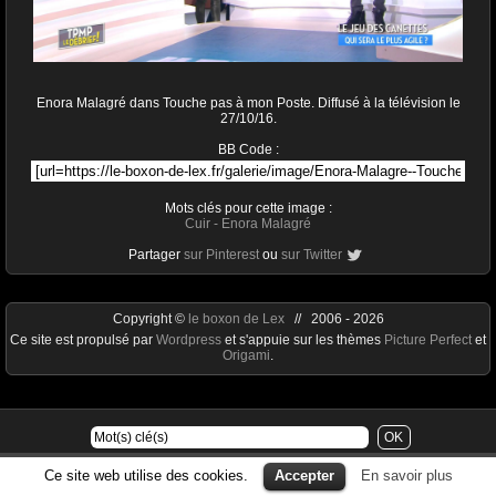
Enora Malagré dans Touche pas à mon Poste. Diffusé à la télévision le
27/10/16.
BB Code :
Mots clés pour cette image :
Cuir
-
Enora Malagré
Partager
sur Pinterest
ou
sur Twitter
Copyright ©
le boxon de Lex
// 2006 - 2026
Ce site est propulsé par
Wordpress
et s'appuie sur les thèmes
Picture Perfect
et
Origami
.
Ce site web utilise des cookies.
Accepter
En savoir plus