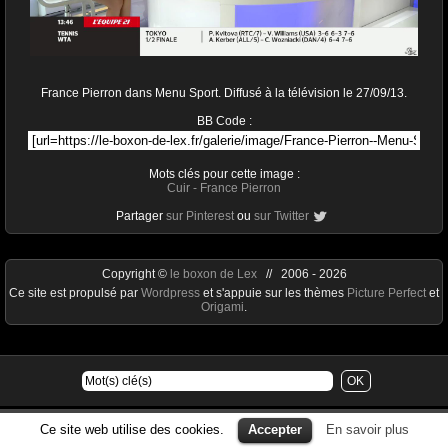
France Pierron dans Menu Sport. Diffusé à la télévision le 27/09/13.
BB Code :
Mots clés pour cette image :
Cuir
-
France Pierron
Partager
sur Pinterest
ou
sur Twitter
Copyright ©
le boxon de Lex
// 2006 - 2026
Ce site est propulsé par
Wordpress
et s'appuie sur les thèmes
Picture Perfect
et
Origami
.
Ce site web utilise des cookies.
Accepter
En savoir plus