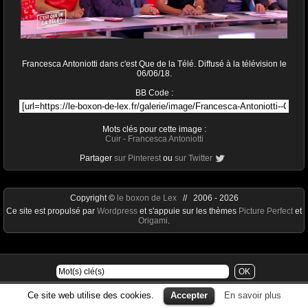
Francesca Antoniotti dans c'est Que de la Télé. Diffusé à la télévision le
06/06/18.
BB Code :
Mots clés pour cette image :
Cuir
-
Francesca Antoniotti
Partager
sur Pinterest
ou
sur Twitter
Copyright ©
le boxon de Lex
// 2006 - 2026
Ce site est propulsé par
Wordpress
et s'appuie sur les thèmes
Picture Perfect
et
Origami
.
Ce site web utilise des cookies.
Accepter
En savoir plus