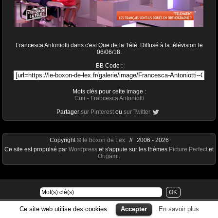
Francesca Antoniotti dans c'est Que de la Télé. Diffusé à la télévision le
06/06/18.
BB Code :
Mots clés pour cette image :
Cuir
-
Francesca Antoniotti
Partager
sur Pinterest
ou
sur Twitter
Copyright ©
le boxon de Lex
// 2006 - 2026
Ce site est propulsé par
Wordpress
et s'appuie sur les thèmes
Picture Perfect
et
Origami
.
Ce site web utilise des cookies.
Accepter
En savoir plus