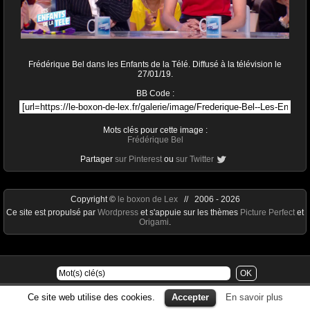
Frédérique Bel dans les Enfants de la Télé. Diffusé à la télévision le
27/01/19.
BB Code :
Mots clés pour cette image :
Frédérique Bel
Partager
sur Pinterest
ou
sur Twitter
Copyright ©
le boxon de Lex
// 2006 - 2026
Ce site est propulsé par
Wordpress
et s'appuie sur les thèmes
Picture Perfect
et
Origami
.
Ce site web utilise des cookies.
Accepter
En savoir plus