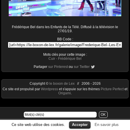
Frédérique Bel dans les Enfants de la Télé. Diffusé à la télévision le
27/01/19.
BB Code :
Mots clés pour cette image :
Cuir
-
Frédérique Bel
Partager
sur Pinterest
ou
sur Twitter
Copyright ©
le boxon de Lex
// 2006 - 2026
Ce site est propulsé par
Wordpress
et s'appuie sur les thèmes
Picture Perfect
et
Origami
.
Ce site web utilise des cookies.
Accepter
En savoir plus