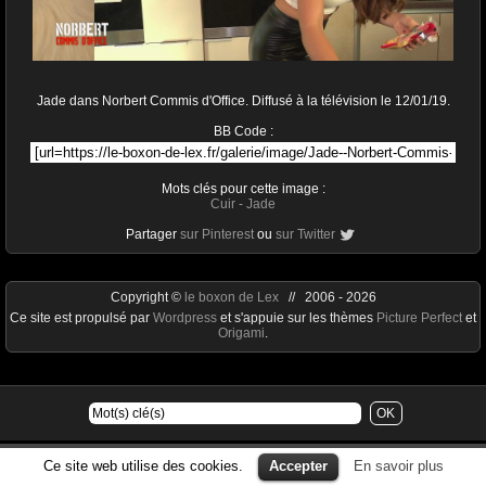
Jade dans Norbert Commis d'Office. Diffusé à la télévision le 12/01/19.
BB Code :
Mots clés pour cette image :
Cuir
-
Jade
Partager
sur Pinterest
ou
sur Twitter
Copyright ©
le boxon de Lex
// 2006 - 2026
Ce site est propulsé par
Wordpress
et s'appuie sur les thèmes
Picture Perfect
et
Origami
.
Ce site web utilise des cookies.
Accepter
En savoir plus