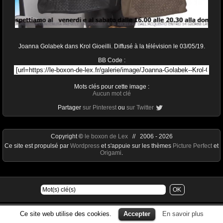
Joanna Golabek dans Krol Gioeilli. Diffusé à la télévision le 03/05/19.
BB Code :
Mots clés pour cette image :
Aucun mot clé
Partager
sur Pinterest
ou
sur Twitter
Copyright ©
le boxon de Lex
// 2006 - 2026
Ce site est propulsé par
Wordpress
et s'appuie sur les thèmes
Picture Perfect
et
Origami
.
Ce site web utilise des cookies.
Accepter
En savoir plus