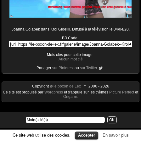
Joanna Golabek dans Krol Gioeilli. Diffusé à la télévision le 04/04/20.
BB Code :
Mots clés pour cette image :
Aucun mot clé
Partager
sur Pinterest
ou
sur Twitter
Copyright ©
le boxon de Lex
// 2006 - 2026
Ce site est propulsé par
Wordpress
et s'appuie sur les thèmes
Picture Perfect
et
Origami
.
Ce site web utilise des cookies.
Accepter
En savoir plus