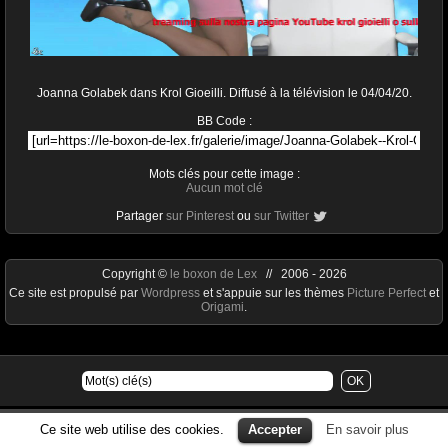
Joanna Golabek dans Krol Gioeilli. Diffusé à la télévision le 04/04/20.
BB Code :
Mots clés pour cette image :
Aucun mot clé
Partager
sur Pinterest
ou
sur Twitter
Copyright ©
le boxon de Lex
// 2006 - 2026
Ce site est propulsé par
Wordpress
et s'appuie sur les thèmes
Picture Perfect
et
Origami
.
Ce site web utilise des cookies.
Accepter
En savoir plus