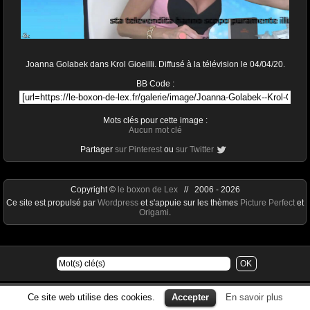
Joanna Golabek dans Krol Gioeilli. Diffusé à la télévision le 04/04/20.
BB Code :
Mots clés pour cette image :
Aucun mot clé
Partager
sur Pinterest
ou
sur Twitter
Copyright ©
le boxon de Lex
// 2006 - 2026
Ce site est propulsé par
Wordpress
et s'appuie sur les thèmes
Picture Perfect
et
Origami
.
Ce site web utilise des cookies.
Accepter
En savoir plus