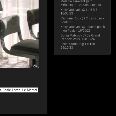
Mélanie Taravant @ C
Médiatique - 22/09/24 (caps)
Kelly Vedovelli @ Le 6 à 7 -
16/05/23
Caroline Roux @ C dans Lair -
28/01/21
Kelly Vedovelli @ Touche pas à
mon Poste - 16/05/23
Sonia Mabrouk @ Le Grand
Rendez-Vous - 03/03/24
Leïla Kaddour @ Le 13h -
29/10/23