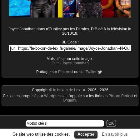
Joyce Jonathan dans n'Oubliez pas les Paroles. Diffusé à la télévision le
20/10/18.
BB Code :
Mots clés pour cette image :
Cuir
-
Joyce Jonathan
Partager
sur Pinterest
ou
sur Twitter
Copyright ©
le boxon de Lex
// 2006 - 2026
Ce site est propulsé par
Wordpress
et s'appuie sur les thèmes
Picture Perfect
et
Origami
.
Ce site web utilise des cookies.
Accepter
En savoir plus