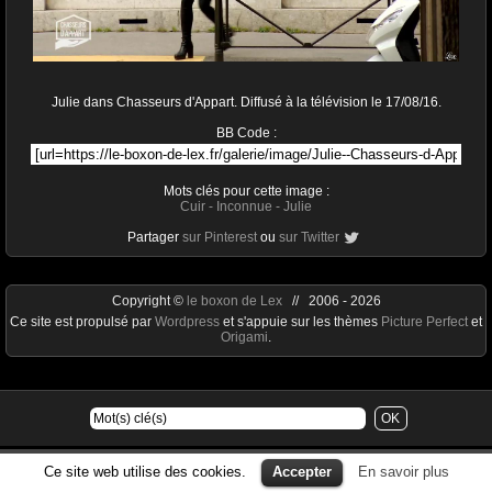
Julie dans Chasseurs d'Appart. Diffusé à la télévision le 17/08/16.
BB Code :
Mots clés pour cette image :
Cuir
-
Inconnue
-
Julie
Partager
sur Pinterest
ou
sur Twitter
Copyright ©
le boxon de Lex
// 2006 - 2026
Ce site est propulsé par
Wordpress
et s'appuie sur les thèmes
Picture Perfect
et
Origami
.
Ce site web utilise des cookies.
Accepter
En savoir plus