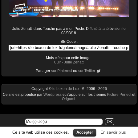
Julie Zenatti dans Touche pas à mon Poste. Diffusé à la télévision le
08/03/18.
BB Code :
Mots clés pour cette image :
Cuir
-
Julie Zenatti
Partager
sur Pinterest
ou
sur Twitter
Copyright ©
le boxon de Lex
// 2006 - 2026
Ce site est propulsé par
Wordpress
et s'appuie sur les thèmes
Picture Perfect
et
Origami
.
Ce site web utilise des cookies.
Accepter
En savoir plus