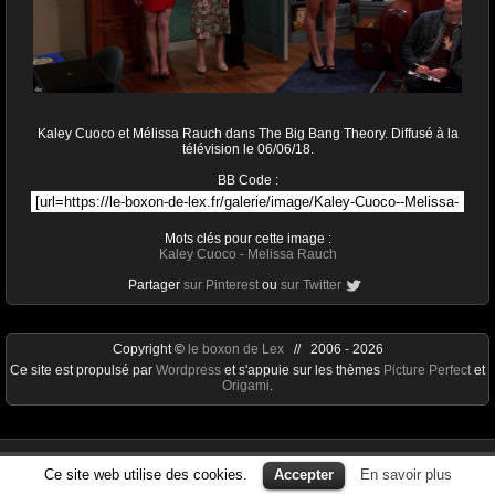
Kaley Cuoco et Mélissa Rauch dans The Big Bang Theory. Diffusé à la
télévision le 06/06/18.
BB Code :
Mots clés pour cette image :
Kaley Cuoco
-
Melissa Rauch
Partager
sur Pinterest
ou
sur Twitter
Copyright ©
le boxon de Lex
// 2006 - 2026
Ce site est propulsé par
Wordpress
et s'appuie sur les thèmes
Picture Perfect
et
Origami
.
Ce site web utilise des cookies.
Accepter
En savoir plus