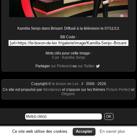
Kamilla Senjo dans Brisant. Diffusé à la télévision le 07/11/13.
BB Code :
Mots clés pour cette image :
Cuir
-
Kamilla Senjo
Partager
sur Pinterest
ou
sur Twitter
Copyright ©
le boxon de Lex
// 2006 - 2026
Ce site est propulsé par
Wordpress
et s'appuie sur les thèmes
Picture Perfect
et
Origami
.
Ce site web utilise des cookies.
Accepter
En savoir plus