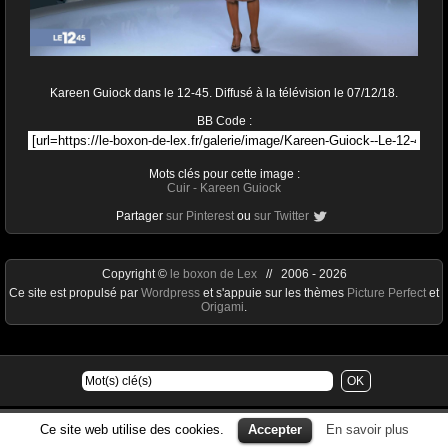
Kareen Guiock dans le 12-45. Diffusé à la télévision le 07/12/18.
BB Code :
Mots clés pour cette image :
Cuir
-
Kareen Guiock
Partager
sur Pinterest
ou
sur Twitter
Copyright ©
le boxon de Lex
// 2006 - 2026
Ce site est propulsé par
Wordpress
et s'appuie sur les thèmes
Picture Perfect
et
Origami
.
Ce site web utilise des cookies.
Accepter
En savoir plus