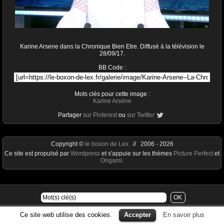
Karine Arsene dans la Chronique Bien Etre. Diffusé à la télévision le
28/09/17.
BB Code :
Mots clés pour cette image :
Karine Arsène
Partager
sur Pinterest
ou
sur Twitter
Copyright ©
le boxon de Lex
// 2006 - 2026
Ce site est propulsé par
Wordpress
et s'appuie sur les thèmes
Picture Perfect
et
Origami
.
Ce site web utilise des cookies.
Accepter
En savoir plus