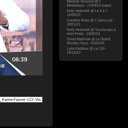
Mélanie Taravant @ C
Médiatique - 22/09/24 (caps)
Kelly Vedovelli @ Le 6 à 7 -
16/05/23
Caroline Roux @ C dans Lair -
28/01/21
Kelly Vedovelli @ Touche pas à
mon Poste - 16/05/23
Sonia Mabrouk @ Le Grand
Rendez-Vous - 03/03/24
Leïla Kaddour @ Le 13h -
29/10/23