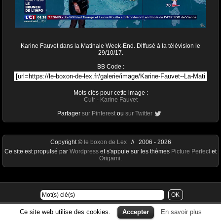
Karine Fauvet dans la Matinale Week-End. Diffusé à la télévision le
29/10/17.
BB Code :
Mots clés pour cette image :
Cuir
-
Karine Fauvet
Partager
sur Pinterest
ou
sur Twitter
Copyright ©
le boxon de Lex
// 2006 - 2026
Ce site est propulsé par
Wordpress
et s'appuie sur les thèmes
Picture Perfect
et
Origami
.
Ce site web utilise des cookies.
Accepter
En savoir plus