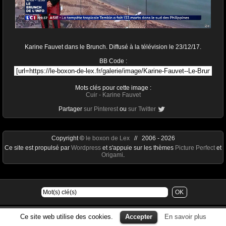
Karine Fauvet dans le Brunch. Diffusé à la télévision le 23/12/17.
BB Code :
Mots clés pour cette image :
Cuir
-
Karine Fauvet
Partager
sur Pinterest
ou
sur Twitter
Copyright ©
le boxon de Lex
// 2006 - 2026
Ce site est propulsé par
Wordpress
et s'appuie sur les thèmes
Picture Perfect
et
Origami
.
Ce site web utilise des cookies.
Accepter
En savoir plus