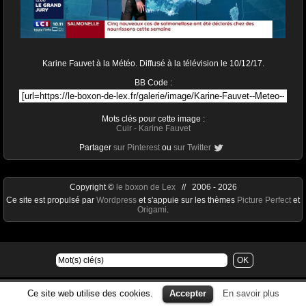
Karine Fauvet à la Météo. Diffusé à la télévision le 10/12/17.
BB Code :
Mots clés pour cette image :
Cuir
-
Karine Fauvet
Partager
sur Pinterest
ou
sur Twitter
Copyright ©
le boxon de Lex
// 2006 - 2026
Ce site est propulsé par
Wordpress
et s'appuie sur les thèmes
Picture Perfect
et
Origami
.
Ce site web utilise des cookies.
Accepter
En savoir plus