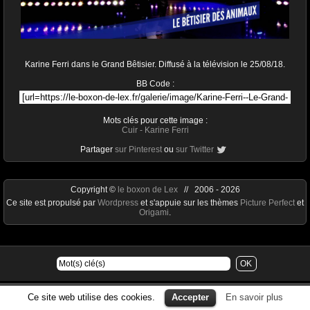
Karine Ferri dans le Grand Bêtisier. Diffusé à la télévision le 25/08/18.
BB Code :
Mots clés pour cette image :
Cuir
-
Karine Ferri
Partager
sur Pinterest
ou
sur Twitter
Copyright ©
le boxon de Lex
// 2006 - 2026
Ce site est propulsé par
Wordpress
et s'appuie sur les thèmes
Picture Perfect
et
Origami
.
Ce site web utilise des cookies.
Accepter
En savoir plus