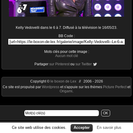
Kelly Vedovelli dans le 6 à 7. Diffusé à la télévision le 16/05/23.
BB Code :
Mots clés pour cette image :
Aucun mot clé
Partager
sur Pinterest
ou
sur Twitter
Copyright ©
le boxon de Lex
// 2006 - 2026
Ce site est propulsé par
Wordpress
et s'appuie sur les thèmes
Picture Perfect
et
Origami
.
Ce site web utilise des cookies.
Accepter
En savoir plus