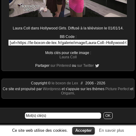
Laura Coll dans Hollywood Girls. Diffusé à la télévision le 01/01/14.
BB Code :
Mots clés pour cette image :
Laura Coll
Partager
sur Pinterest
ou
sur Twitter
Copyright ©
le boxon de Lex
// 2006 - 2026
Ce site est propulsé par
Wordpress
et s'appuie sur les thèmes
Picture Perfect
et
Origami
.
Ce site web utilise des cookies.
Accepter
En savoir plus