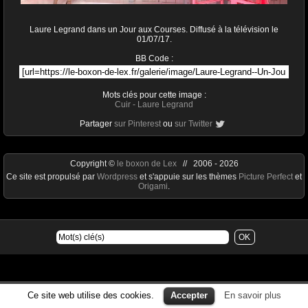
Laure Legrand dans un Jour aux Courses. Diffusé à la télévision le
01/07/17.
BB Code :
Mots clés pour cette image :
Cuir
-
Laure Legrand
Partager
sur Pinterest
ou
sur Twitter
Copyright ©
le boxon de Lex
// 2006 - 2026
Ce site est propulsé par
Wordpress
et s'appuie sur les thèmes
Picture Perfect
et
Origami
.
Ce site web utilise des cookies.
Accepter
En savoir plus